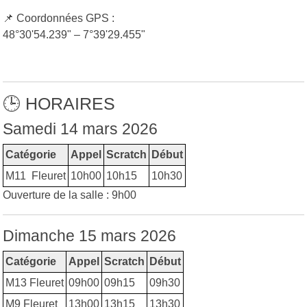
📌 Coordonnées GPS :
48°30'54.239" – 7°39'29.455"
🕒 HORAIRES
Samedi 14 mars 2026
Catégorie
Appel
Scratch
Début
M11 Fleuret
10h00
10h15
10h30
Ouverture de la salle : 9h00
Dimanche 15 mars 2026
Catégorie
Appel
Scratch
Début
M13 Fleuret
09h00
09h15
09h30
M9 Fleuret
13h00
13h15
13h30