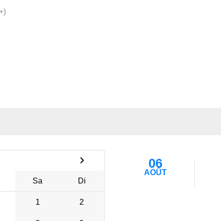
+)
06
AOÛT
Sa
Di
1
2