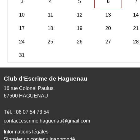
3
4
5
6
7
10
11
12
13
14
17
18
19
20
21
24
25
26
27
28
31
Club d'Escrime de Haguenau
16 rue Colonel Paulus
67500
HAGUENAU
Tél. :
06 07 54 73 54
contact.escrime.haguenau@gmail.com
Informations légales
Signaler un contenu inapproprié