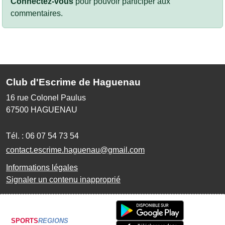
Connectez-vous
pour pouvoir participer aux
commentaires.
Club d'Escrime de Haguenau
16 rue Colonel Paulus
67500
HAGUENAU
Tél. :
06 07 54 73 54
contact.escrime.haguenau@gmail.com
Informations légales
Signaler un contenu inapproprié
SPORTS
REGIONS